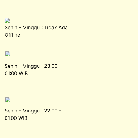
Senin - Minggu : Tidak Ada
Offline
Senin - Minggu : 23:00 -
01:00 WIB
Senin - Minggu : 22.00 -
01.00 WIB