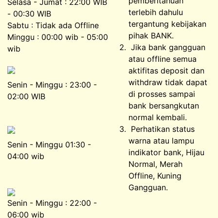
pemberitahuan
Selasa - Jumat : 22:00 WIB
terlebih dahulu
- 00:30 WIB
tergantung kebijakan
Sabtu : Tidak ada Offline
pihak BANK.
Minggu : 00:00 wib - 05:00
Jika bank gangguan
wib
atau offline semua
aktifitas deposit dan
withdraw tidak dapat
Senin - Minggu : 23:00 -
di prosses sampai
02:00 WIB
bank bersangkutan
normal kembali.
Perhatikan status
warna atau lampu
Senin - Minggu 01:30 -
indikator bank, Hijau
04:00 wib
Normal, Merah
Offline, Kuning
Gangguan.
Senin - Minggu : 22:00 -
06:00 wib