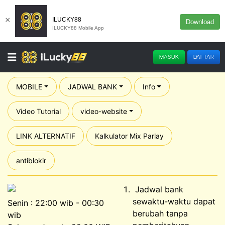
×
ILUCKY88
Download
ILUCKY88 Mobile App
MASUK
DAFTAR
MOBILE
JADWAL BANK
Info
Video Tutorial
video-website
LINK ALTERNATIF
Kalkulator Mix Parlay
antiblokir
Jadwal bank
sewaktu-waktu dapat
Senin : 22:00 wib - 00:30
berubah tanpa
wib